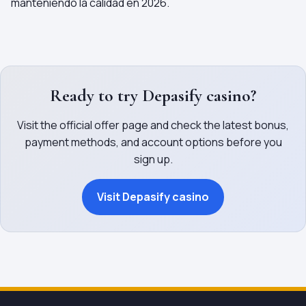
manteniendo la calidad en 2026.
Ready to try Depasify casino?
Visit the official offer page and check the latest bonus,
payment methods, and account options before you
sign up.
Visit Depasify casino