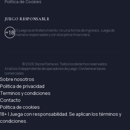
Política de Cookies
JUEGO RESPONSABLE
El juego es entretenimiento, no una forma de ingresos. Juega de
+18
manera responsable y con disciplina financiera.
© 2026 SoccerFame.es. Todos los derechos reservados.
Análisis independiente de operadores de juego. Contiene enlaces
comerciales.
Sobre nosotros
Politica de privacidad
Terminos y condiciones
Contacto
Politica de cookies
18+ | Juega con responsabilidad. Se aplican los términos y
condiciones.